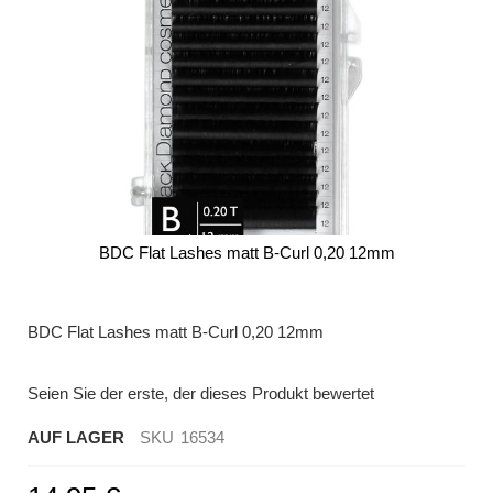
BDC Flat Lashes matt B-Curl 0,20 12mm
Zum
Anfang
der
BDC Flat Lashes matt B-Curl 0,20 12mm
Bildergalerie
springen
Seien Sie der erste, der dieses Produkt bewertet
AUF LAGER
SKU
16534