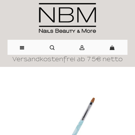
Versandkostenfrei ab 75€ netto
Direkt
zum
Inhalt
Zum
Ende
der
Bildergalerie
springen