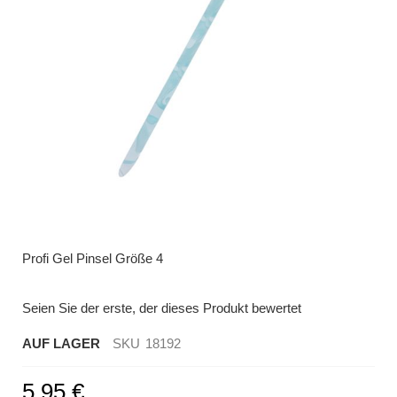
Zum
Anfang
der
Profi Gel Pinsel Größe 4
Bildergalerie
springen
Seien Sie der erste, der dieses Produkt bewertet
AUF LAGER
SKU
18192
5,95 €