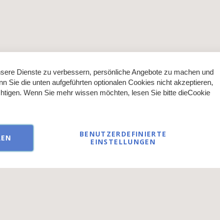
sere Dienste zu verbessern, persönliche Angebote zu machen und
nn Sie die unten aufgeführten optionalen Cookies nicht akzeptieren,
ächtigen. Wenn Sie mehr wissen möchten, lesen Sie bitte die
Cookie
BENUTZERDEFINIERTE
REN
EINSTELLUNGEN
ließlich an Gewerbetreibende oder Personen mit Zertifikat im kosme
© 2026 AKZENT direct GmbH - alle Rechte vorbehalten