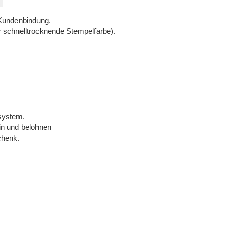
 Kundenbindung.
ür schnelltrocknende Stempelfarbe).
ssystem.
in und belohnen
chenk.