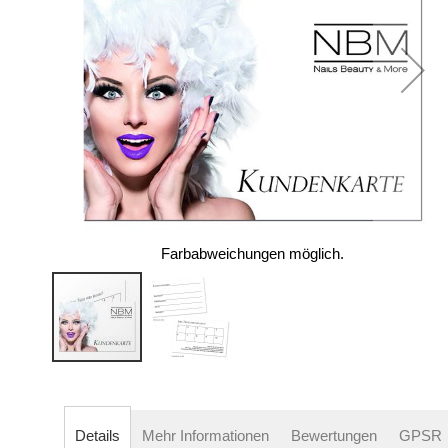
Farbabweichungen möglich.
Zum
Anfang
der
Details
Mehr Informationen
Bewertungen
GPSR
Bildergalerie