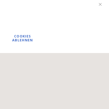
Schli
COOKIES
ABLEHNEN
tischen Bereich