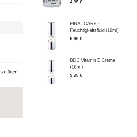
4,95 €
FINAL CARE -
Feuchtigkeitsfluid (18ml)
5,95 €
BDC Vitamin E Creme
(18ml)
inzufügen
9,95 €