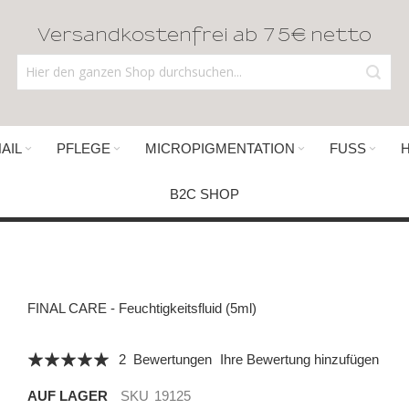
Versandkostenfrei ab 75€ netto
AIL
PFLEGE
MICROPIGMENTATION
FUSS
B2C SHOP
FINAL CARE - Feuchtigkeitsfluid (5ml)
Bewertung:
2
Bewertungen
Ihre Bewertung hinzufügen
100
100
% of
AUF LAGER
SKU
19125