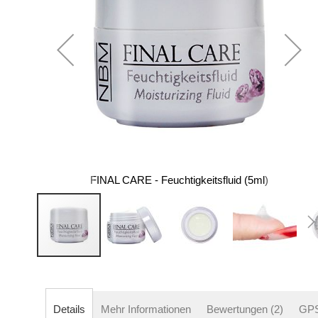
FINAL CARE - Feuchtigkeitsfluid (5ml)
Zum
Anfang
der
Details
Mehr Informationen
Bewertungen
2
GP
Bildergalerie