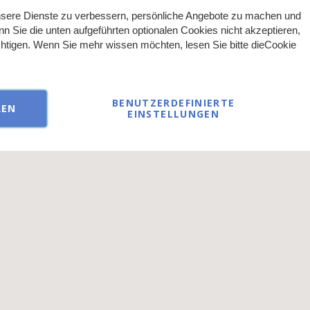
sere Dienste zu verbessern, persönliche Angebote zu machen und
nn Sie die unten aufgeführten optionalen Cookies nicht akzeptieren,
ächtigen. Wenn Sie mehr wissen möchten, lesen Sie bitte die
Cookie
BENUTZERDEFINIERTE
REN
EINSTELLUNGEN
ließlich an Gewerbetreibende oder Personen mit Zertifikat im kosme
© 2026 AKZENT direct GmbH - alle Rechte vorbehalten