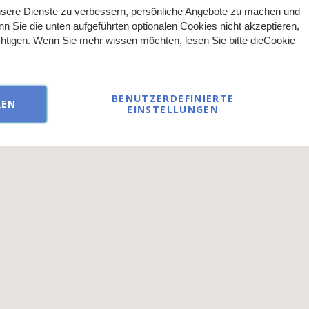
ließlich an Gewerbetreibende oder Personen mit Zertifikat im kosme
© 2026 AKZENT direct GmbH - alle Rechte vorbehalten
sere Dienste zu verbessern, persönliche Angebote zu machen und
nn Sie die unten aufgeführten optionalen Cookies nicht akzeptieren,
ächtigen. Wenn Sie mehr wissen möchten, lesen Sie bitte die
Cookie
BENUTZERDEFINIERTE
REN
EINSTELLUNGEN