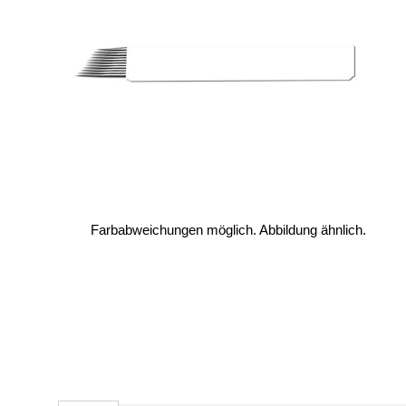
Farbabweichungen möglich. Abbildung ähnlich.
Zum
Anfang
der
Bildergalerie
springen