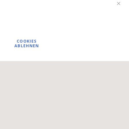
tischen Bereich
Schli
COOKIES
ABLEHNEN