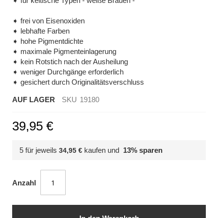
➧ für keltische Typen - weiße Brauen -
➧ frei von Eisenoxiden
➧ lebhafte Farben
➧ hohe Pigmentdichte
➧ maximale Pigmenteinlagerung
➧ kein Rotstich nach der Ausheilung
➧ weniger Durchgänge erforderlich
➧ gesichert durch Originalitätsverschluss
AUF LAGER
SKU
19180
39,95 €
5 für jeweils
kaufen und
13
% sparen
34,95 €
Anzahl