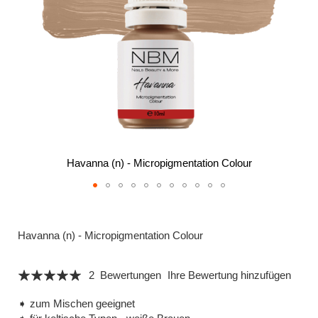
Havanna (n) - Micropigmentation Colour
Zum
Anfang
der
Havanna (n) - Micropigmentation Colour
Bildergalerie
springen
Bewertung:
2
Bewertungen
Ihre Bewertung hinzufügen
100
100
% of
➧ zum Mischen geeignet