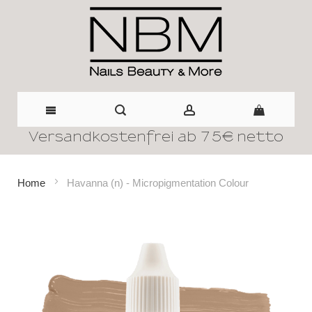
Versandkostenfrei ab 75€ netto
Direkt
zum
Home
Havanna (n) - Micropigmentation Colour
Inhalt
Zum
Ende
der
Bildergalerie
springen