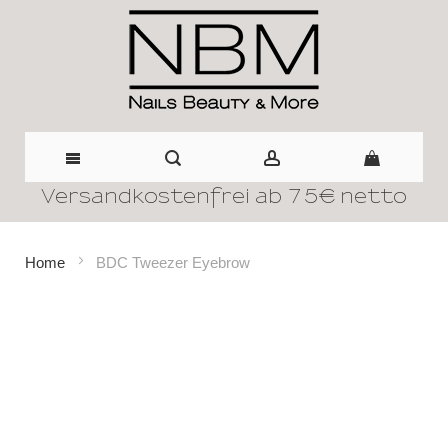
Versandkostenfrei ab 75€ netto
Direkt
zum
Home
BDC Tweezer Eyebrow
Inhalt
Zum
Ende
der
Bildergalerie
springen