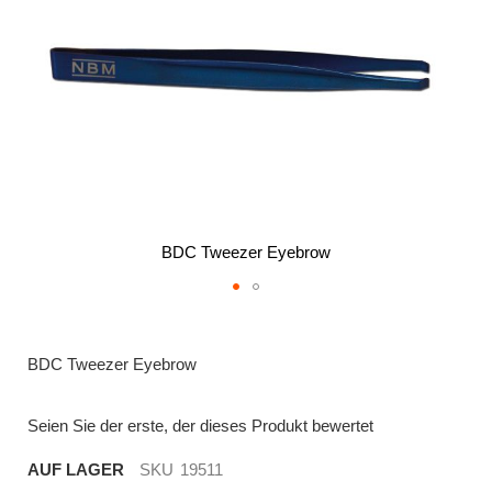
BDC Tweezer Eyebrow
Zum
Anfang
der
BDC Tweezer Eyebrow
Bildergalerie
springen
Seien Sie der erste, der dieses Produkt bewertet
AUF LAGER
SKU
19511