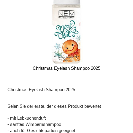
Christmas Eyelash Shampoo 2025
Zum
Anfang
der
Christmas Eyelash Shampoo 2025
Bildergalerie
springen
Seien Sie der erste, der dieses Produkt bewertet
- mit Lebkuchenduft
- sanftes Wimpernshampoo
- auch für Gesichtspartien geeignet