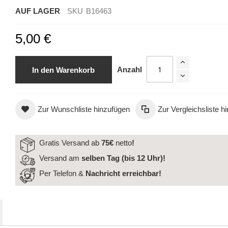
AUF LAGER
SKU
B16463
5,00 €
Anzahl
In den Warenkorb
Zur Wunschliste hinzufügen
Zur Vergleichsliste h
BDC Magic Volume Lashes C-Curl 0,05 - 15 mm
Gratis Versand ab
75€
netto
!
Versand am
selben Tag (bis 12 Uhr)!
Per Telefon &
Nachricht
erreichbar!