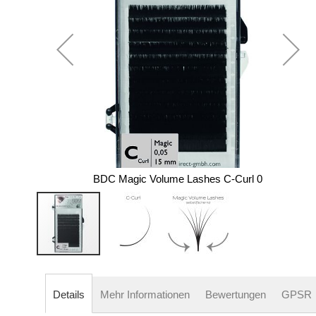
mm
BDC Magic Volume Lashes C-Curl 0
Zum
Anfang
der
Details
Mehr Informationen
Bewertungen
GPSR
Bildergalerie