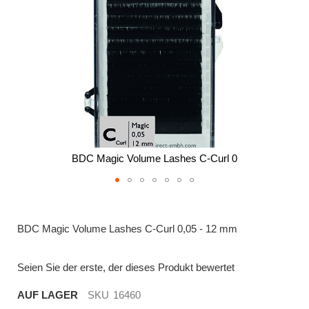
BDC Magic Volume Lashes C-Curl 0
Zum
Anfang
der
BDC Magic Volume Lashes C-Curl 0,05 - 12 mm
Bildergalerie
springen
Seien Sie der erste, der dieses Produkt bewertet
AUF LAGER
SKU
16460