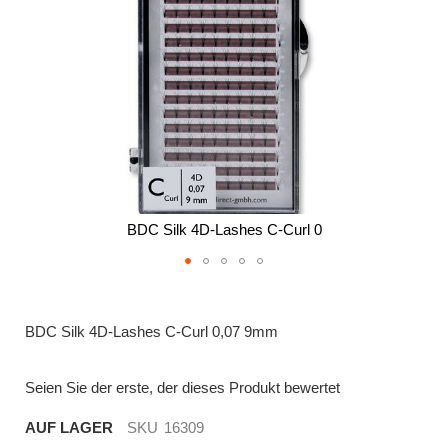
BDC Silk 4D-Lashes C-Curl 0
Zum
Anfang
der
BDC Silk 4D-Lashes C-Curl 0,07 9mm
Bildergalerie
springen
Seien Sie der erste, der dieses Produkt bewertet
AUF LAGER
SKU
16309