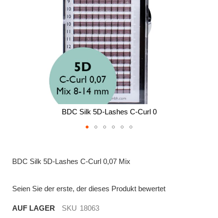
BDC Silk 5D-Lashes C-Curl 0
Zum
Anfang
der
BDC Silk 5D-Lashes C-Curl 0,07 Mix
Bildergalerie
springen
Seien Sie der erste, der dieses Produkt bewertet
AUF LAGER
SKU
18063