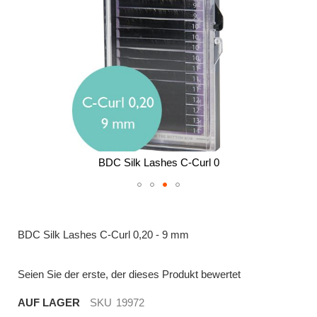
BDC Silk Lashes C-Curl 0
Zum
Anfang
der
BDC Silk Lashes C-Curl 0,20 - 9 mm
Bildergalerie
springen
Seien Sie der erste, der dieses Produkt bewertet
AUF LAGER
SKU
19972