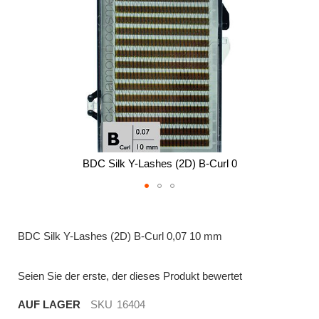
BDC Silk Y-Lashes (2D) B-Curl 0
Zum
Anfang
der
BDC Silk Y-Lashes (2D) B-Curl 0,07 10 mm
Bildergalerie
springen
Seien Sie der erste, der dieses Produkt bewertet
AUF LAGER
SKU
16404