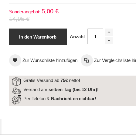
5,00 €
Sonderangebot
14,95 €
Anzahl
In den Warenkorb
Zur Wunschliste hinzufügen
Zur Vergleichsliste h
BDC Silk Y-Lashes (2D) C-Curl 0,07 8 mm
Gratis Versand ab
75€
netto
!
Versand am
selben Tag (bis 12 Uhr)!
Per Telefon &
Nachricht
erreichbar!