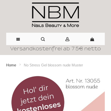
Versandkostenfrei ab 75€ netto
Direkt
zum
Home
No Stress Gel blossom nude Muster
Inhalt
Zum
Ende
der
Bildergalerie
springen