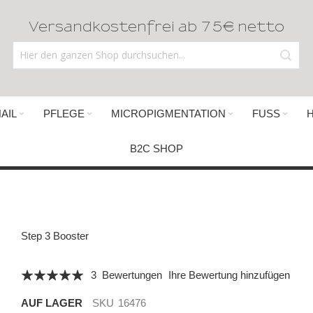
Versandkostenfrei ab 75€ netto
AIL
PFLEGE
MICROPIGMENTATION
FUSS
B2C SHOP
Step 3 Booster
Bewertung:
3
Bewertungen
Ihre Bewertung hinzufügen
100
100
% of
AUF LAGER
SKU
16476