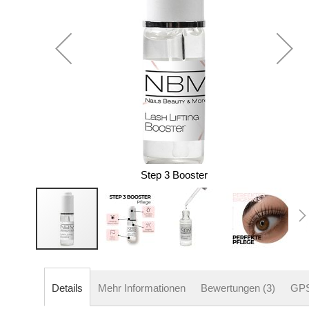
Step 3 Booster
Zum
Anfang
der
Details
Mehr Informationen
Bewertungen
3
GP
Bildergalerie