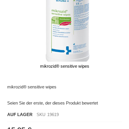
mikrozid® sensitive wipes
Zum
Anfang
der
mikrozid® sensitive wipes
Bildergalerie
springen
Seien Sie der erste, der dieses Produkt bewertet
AUF LAGER
SKU
19619