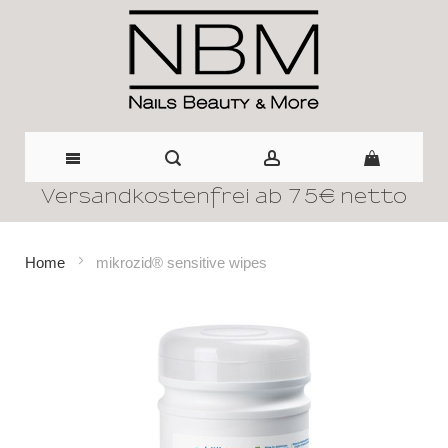
Versandkostenfrei ab 75€ netto
Direkt
zum
Home
mikrozid® sensitive wipes
Inhalt
Zum
Ende
der
Bildergalerie
springen